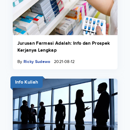
Jurusan Farmasi Adalah: Info dan Prospek
Kerjanya Lengkap
By
Ricky Sudewo
2021-08-12
Info Kuliah