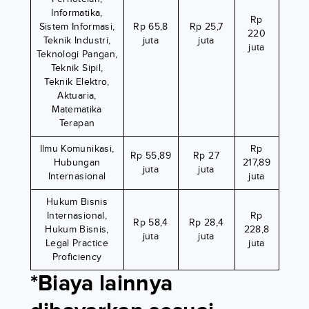
Informatika,
Rp
Sistem Informasi,
Rp 65,8
Rp 25,7
220
Teknik Industri,
juta
juta
juta
Teknologi Pangan,
Teknik Sipil,
Teknik Elektro,
Aktuaria,
Matematika
Terapan
Ilmu Komunikasi,
Rp
Rp 55,89
Rp 27
Hubungan
217,89
juta
juta
Internasional
juta
Hukum Bisnis
Internasional,
Rp
Rp 58,4
Rp 28,4
Hukum Bisnis,
228,8
juta
juta
Legal Practice
juta
Proficiency
*Biaya lainnya