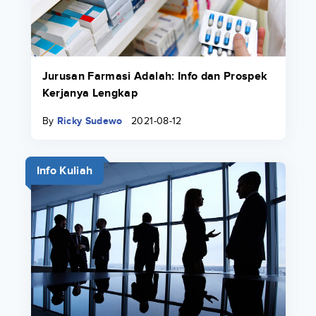
Jurusan Farmasi Adalah: Info dan Prospek
Kerjanya Lengkap
By
Ricky Sudewo
2021-08-12
Info Kuliah