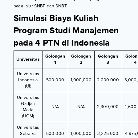
pada jalur SNBP dan SNBT
Simulasi Biaya Kuliah
Program Studi Manajemen
pada 4 PTN di Indonesia
Golongan
Golongan
Golongan
Golon
Universitas
1
2
3
4
Universitas
Indonesia
500,000
1,000,000
2,000,000
3,000
(UI)
Universitas
Gadjah
N/A
N/A
2,300,000
4,600
Mada
(UGM)
Universitas
Sebelas
500,000
1,000,000
3,225,000
4,975