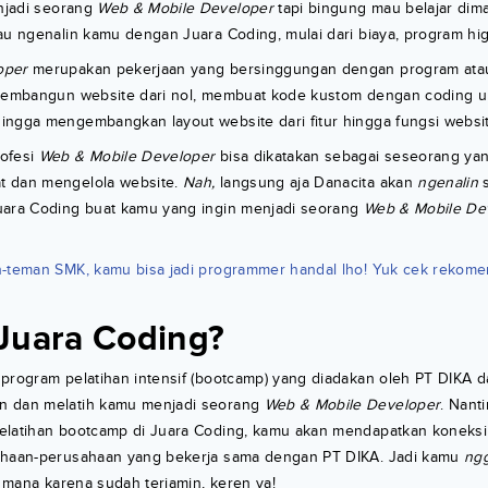
enjadi seorang
Web & Mobile Developer
tapi bingung mau belajar dim
au ngenalin kamu dengan Juara Coding, mulai dari biaya, program hig
oper
merupakan pekerjaan yang bersinggungan dengan program atau 
 membangun website dari nol, membuat kode kustom dengan coding un
ngga mengembangkan layout website dari fitur hingga fungsi website
ofesi
Web & Mobile Developer
bisa dikatakan sebagai seseorang ya
t dan mengelola website.
Nah,
langsung aja Danacita akan
ngenalin
s
uara Coding buat kamu yang ingin menjadi seorang
Web & Mobile De
-teman SMK, kamu bisa jadi programmer handal lho! Yuk cek rekom
Juara Coding?
 program pelatihan intensif (bootcamp) yang diadakan oleh PT DIKA 
n dan melatih kamu menjadi seorang
Web & Mobile Developer
. Nant
elatihan bootcamp di Juara Coding, kamu akan mendapatkan koneksi
ahaan-perusahaan yang bekerja sama dengan PT DIKA. Jadi kamu
ng
di mana karena sudah terjamin, keren ya!