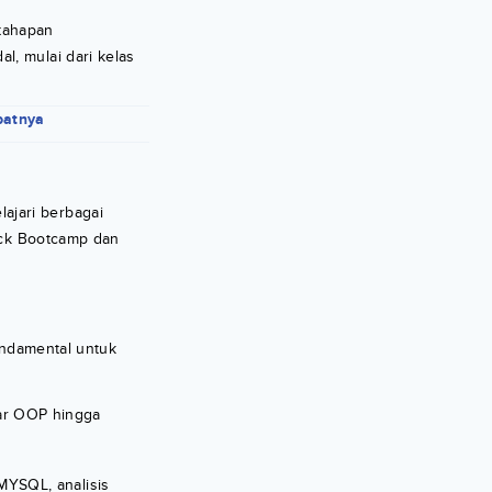
 tahapan
l, mulai dari kelas
patnya
ajari berbagai
tack Bootcamp dan
ndamental untuk
ar OOP hingga
MYSQL, analisis