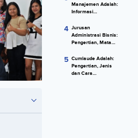
Manajemen Adalah:
Informasi
Terlengkapnya!
4
Jurusan
Administrasi Bisnis:
Pengertian, Mata
Kuliah, Prospek
Kerja Lengkap
5
Cumlaude Adalah:
Pengertian, Jenis
dan Cara
Meraihnya