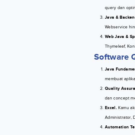
query dan opti
Java & Backend
Webservice hi
Web Java & Spr
Thymeleaf, Kon
Software 
Java Fundamen
membuat aplik
Quality Assur
dan concept me
Excel.
Kamu akan
Administrator
Automation Te