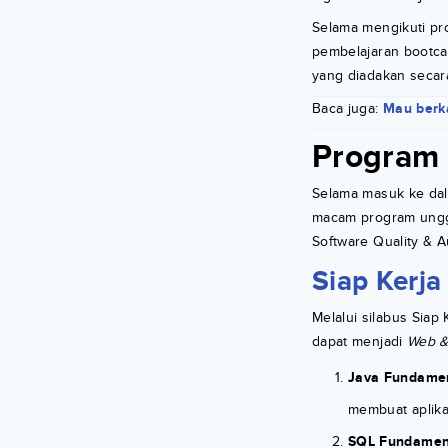
Selama mengikuti pr
pembelajaran bootc
yang diadakan secara
Baca juga:
Mau berka
Program 
Selama masuk ke dal
macam program unggul
Software Quality & 
Siap Kerja
Melalui silabus Siap
dapat menjadi
Web &
Java Fundamen
membuat aplik
SQL Fundamen