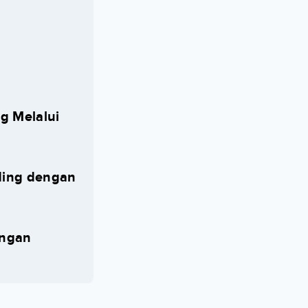
g Melalui
ding dengan
engan