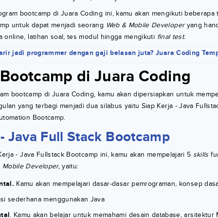
ogram bootcamp di Juara Coding ini, kamu akan mengikuti beberapa
amp untuk dapat menjadi seorang
Web & Mobile Developer
yang handa
 online, latihan soal, tes modul hingga mengikuti
final test.
rir jadi programmer dengan gaji belasan juta? Juara Coding Tem
Bootcamp di Juara Coding
am bootcamp di Juara Coding, kamu akan dipersiapkan untuk mempel
an yang terbagi menjadi dua silabus yaitu Siap Kerja - Java Fulls
Automation Bootcamp.
 - Java Full Stack Bootcamp
 Kerja - Java Fullstack Bootcamp ini, kamu akan mempelajari 5
skills
fu
 Mobile Developer,
yaitu:
tal.
Kamu akan mempelajari dasar-dasar pemrograman, konsep das
asi sederhana menggunakan Java
tal
. Kamu akan belajar untuk memahami desain database, arsitektur 