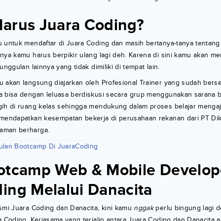
arus Juara Coding?
 untuk mendaftar di Juara Coding dan masih bertanya-tanya tentang 
nya kamu harus berpikir ulang lagi deh. Karena di sini kamu akan 
unggulan lainnya yang tidak dimiliki di tempat lain.
 akan langsung diajarkan oleh Profesional Trainer yang sudah berse
a bisa dengan leluasa berdiskusi secara grup menggunakan sarana be
gih di ruang kelas sehingga mendukung dalam proses belajar menga
 mendapatkan kesempatan bekerja di perusahaan rekanan dari PT Di
aman berharga.
ulan Bootcamp Di JuaraCoding
otcamp Web & Mobile Develop
ing Melalui Danacita
smi Juara Coding dan Danacita, kini kamu
nggak
perlu bingung lagi 
a Coding. Kerjasama yang terjalin antara Juara Coding dan Danacita 