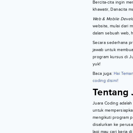
Bercita-cita ingin m
khawatir, Danacita m
Web & Mobile Devel
website, mulai dari
dalam sebuah web, hi
Secara sederhana pr
jawab untuk membua
program kursus di J
yuk!
Baca juga:
Hai Teman
coding disini!
Tentang 
Juara Coding adalah
untuk mempersiapka
mengikuti program p
disalurkan ke perus
lagi mau cari kerja 