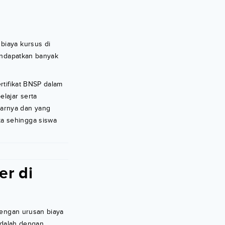
biaya kursus di
mendapatkan banyak
rtifikat BNSP dalam
lajar serta
jarnya dan yang
ka sehingga siswa
er di
dengan urusan biaya
adalah dengan