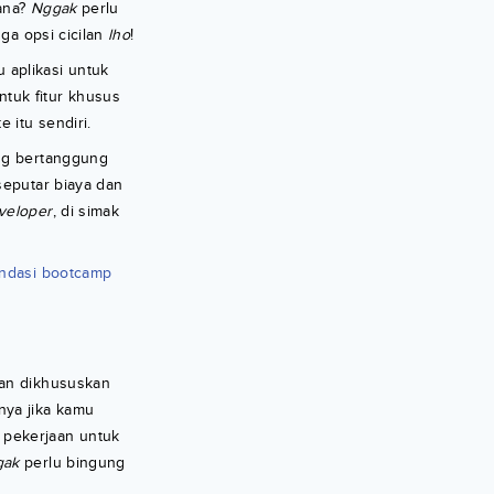
ana?
Nggak
perlu
ga opsi cicilan
lho
!
aplikasi untuk
tuk fitur khusus
 itu sendiri.
ng bertanggung
eputar biaya dan
veloper
, di simak
endasi bootcamp
dan dikhususkan
inya jika kamu
 pekerjaan untuk
gak
perlu bingung