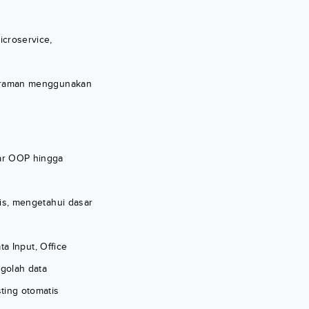
croservice,
ograman menggunakan
ar OOP hingga
is, mengetahui dasar
a Input, Office
golah data
ting otomatis