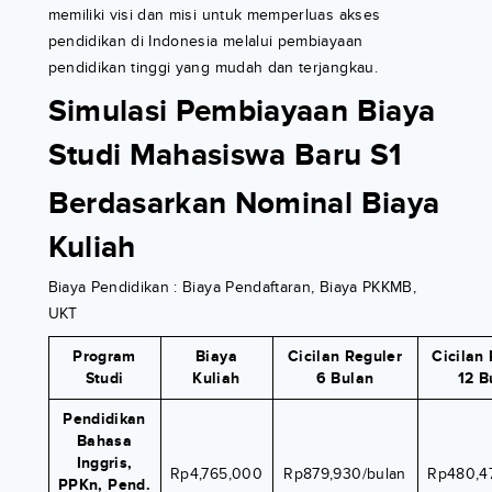
memiliki visi dan misi untuk memperluas akses
pendidikan di Indonesia melalui pembiayaan
pendidikan tinggi yang mudah dan terjangkau.
Simulasi Pembiayaan Biaya
Studi Mahasiswa Baru S1
Berdasarkan Nominal Biaya
Kuliah
Biaya Pendidikan : Biaya Pendaftaran, Biaya PKKMB,
UKT
Program
Biaya
Cicilan Reguler
Cicilan
Studi
Kuliah
6 Bulan
12 B
Pendidikan
Bahasa
Inggris,
Rp4,765,000
Rp879,930/bulan
Rp480,4
PPKn, Pend.