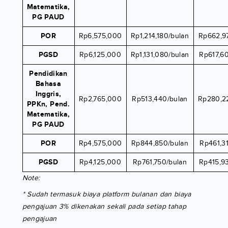
Matematika,
PG PAUD
POR
Rp6,575,000
Rp1,214,180/bulan
Rp662,9
PGSD
Rp6,125,000
Rp1,131,080/bulan
Rp617,6
Pendidikan
Bahasa
Inggris,
Rp2,765,000
Rp513,440/bulan
Rp280,2
PPKn, Pend.
Matematika,
PG PAUD
POR
Rp4,575,000
Rp844,850/bulan
Rp461,3
PGSD
Rp4,125,000
Rp761,750/bulan
Rp415,9
Note:
* Sudah termasuk biaya platform bulanan dan biaya
pengajuan 3% dikenakan sekali pada setiap tahap
pengajuan