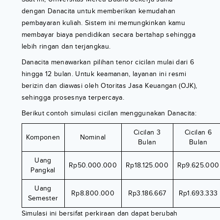
dengan Danacita untuk memberikan kemudahan
pembayaran kuliah. Sistem ini memungkinkan kamu
membayar biaya pendidikan secara bertahap sehingga
lebih ringan dan terjangkau.
Danacita menawarkan pilihan tenor cicilan mulai dari 6
hingga 12 bulan. Untuk keamanan, layanan ini resmi
berizin dan diawasi oleh Otoritas Jasa Keuangan (OJK),
sehingga prosesnya terpercaya.
Berikut contoh simulasi cicilan menggunakan Danacita:
Cicilan 3
Cicilan 6
Komponen
Nominal
Bulan
Bulan
Uang
Rp50.000.000
Rp18.125.000
Rp9.625.000
Pangkal
Uang
Rp8.800.000
Rp3.186.667
Rp1.693.333
Semester
Simulasi ini bersifat perkiraan dan dapat berubah