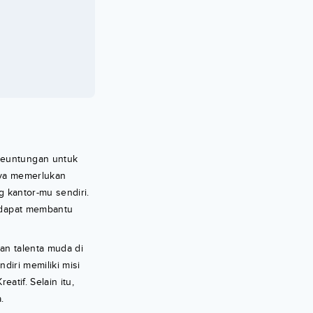
a
 keuntungan untuk
nya memerlukan
g kantor-mu sendiri.
g dapat membantu
an talenta muda di
diri memiliki misi
atif. Selain itu,
.