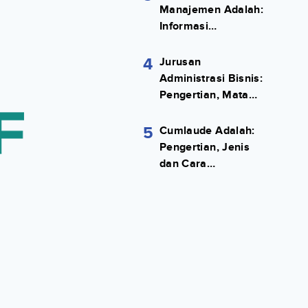
Manajemen Adalah:
Informasi
Terlengkapnya!
4
Jurusan
Administrasi Bisnis:
Pengertian, Mata
Kuliah, Prospek
Kerja Lengkap
5
Cumlaude Adalah:
Pengertian, Jenis
dan Cara
Meraihnya