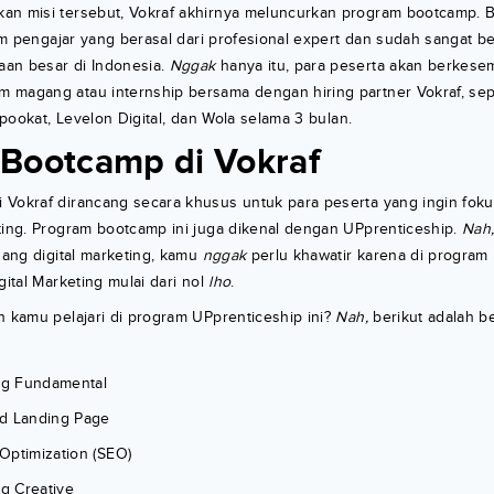
n misi tersebut, Vokraf akhirnya meluncurkan program bootcamp. B
 tim pengajar yang berasal dari profesional expert dan sudah sangat 
an besar di Indonesia.
Nggak
hanya itu, para peserta akan berkese
 magang atau internship bersama dengan hiring partner Vokraf, se
 Apookat, Levelon Digital, dan Wola selama 3 bulan.
Bootcamp di Vokraf
 Vokraf dirancang secara khusus untuk para peserta yang ingin fok
ting. Program bootcamp ini juga dikenal dengan UPprenticeship.
Nah
idang digital marketing, kamu
nggak
perlu khawatir karena di program
gital Marketing mulai dari nol
lho
.
n kamu pelajari di program UPprenticeship ini?
Nah,
berikut adalah b
ing Fundamental
d Landing Page
Optimization (SEO)
ng Creative