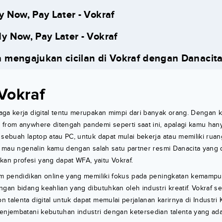
y Now, Pay Later - Vokraf
y Now, Pay Later - Vokraf
 mengajukan cicilan di Vokraf dengan Danacit
Vokraf
aga kerja digital tentu merupakan mimpi dari banyak orang. Dengan
 from anywhere ditengah pandemi seperti saat ini, apalagi kamu ha
 sebuah laptop atau PC, untuk dapat mulai bekerja atau memiliki ruan
ta mau ngenalin kamu dengan salah satu partner resmi Danacita yan
n profesi yang dapat WFA, yaitu Vokraf.
orm pendidikan online yang memiliki fokus pada peningkatan kemampu
gan bidang keahlian yang dibutuhkan oleh industri kreatif. Vokraf sen
talenta digital untuk dapat memulai perjalanan karirnya di Industri Kre
enjembatani kebutuhan industri dengan ketersedian talenta yang ada