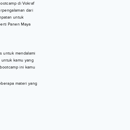
ootcamp di Vokraf
berpengalaman dari
mpatan untuk
perti Panen Maya
us untuk mendalami
,
untuk kamu yang
 bootcamp ini kamu
eberapa materi yang