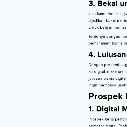
3. Bekal u
Jika kamu memiliki j
dijadikan bekal merin
untuk belajar memas
Tentunya dengan mema
pemahaman bisnis dig
4. Lulusa
Dengan perkembangan
ke digital, maka tak 
jurusan bisnis digit
ingin membuka usaha 
Prospek K
1. Digital 
Prospek kerja pertam
pemasar digital. Prof