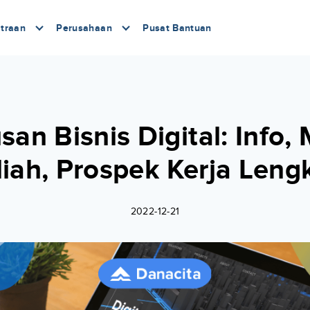
traan
Perusahaan
Pusat Bantuan
san Bisnis Digital: Info,
liah, Prospek Kerja Leng
2022-12-21