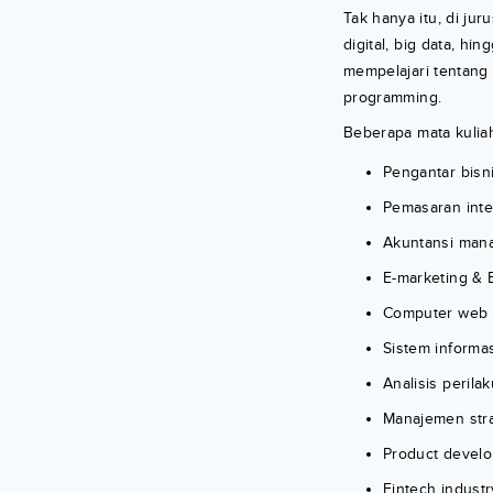
Tak hanya itu, di ju
digital, big data, hi
mempelajari tentang
programming.
Beberapa mata kuliah 
Pengantar bisn
Pemasaran inte
Akuntansi man
E-marketing & 
Computer web 
Sistem informas
Analisis peril
Manajemen stra
Product devel
Fintech industr