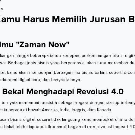
ya
amu Harus Memilih Jurusan B
 Ilmu "Zaman Now"
kangan hingga beberapa tahun kedepan, perkembangan bisnis digital
t. Berbagai jenis bisnis yang berpotensial akan turut merambah duni
gital, kamu akan mempelajari berbagai ilmu bisnis terkini, seperti e-
l, ekonomi digital baru, dan banyak lainnya.
i Bekal Menghadapi Revolusi 4.0
a ternyata menempati posisi 5 sebagai negara dengan startup terbanya
esia berada di bawah Amerika, India, Inggris, dam Kanada.
san bisnis digital, secara tidak langsung kamu membekali dirimu de
u bakal lebih siap untuk ikut ambil bagian di tren revolusi industri 4.0