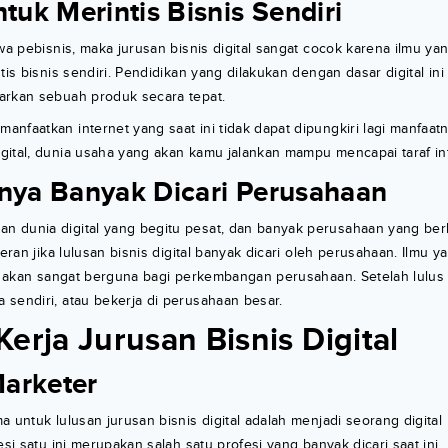
ntuk Merintis Bisnis Sendiri
iwa pebisnis, maka jurusan bisnis digital sangat cocok karena ilmu ya
tis bisnis sendiri. Pendidikan yang dilakukan dengan dasar digital in
arkan sebuah produk secara tepat.
nfaatkan internet yang saat ini tidak dapat dipungkiri lagi manfaa
ital, dunia usaha yang akan kamu jalankan mampu mencapai taraf int
nnya Banyak Dicari Perusahaan
 dunia digital yang begitu pesat, dan banyak perusahaan yang ber
heran jika lulusan bisnis digital banyak dicari oleh perusahaan. Ilmu 
al akan sangat berguna bagi perkembangan perusahaan. Setelah lulus
sendiri, atau bekerja di perusahaan besar.
erja Jurusan Bisnis Digital
Marketer
a untuk lulusan jurusan bisnis digital adalah menjadi seorang digital
esi satu ini merupakan salah satu profesi yang banyak dicari saat ini.