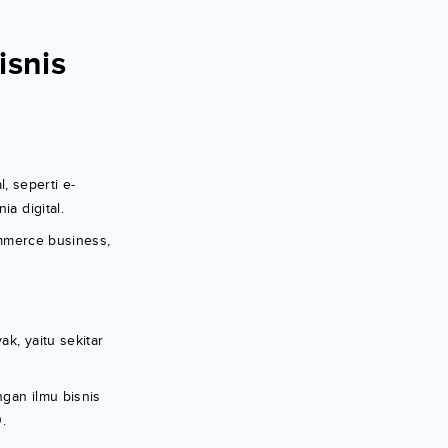
isnis
, seperti e-
a digital.
commerce business,
k, yaitu sekitar
ngan ilmu bisnis
.