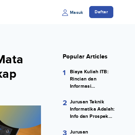
Daftar
Masuk
 Mata
Popular Articles
kap
1
Biaya Kuliah ITB:
Rincian dan
Informasi
Selengkapnya
2
Jurusan Teknik
Informatika Adalah:
Info dan Prospek
Kerjanya Lengkap
3
Jurusan