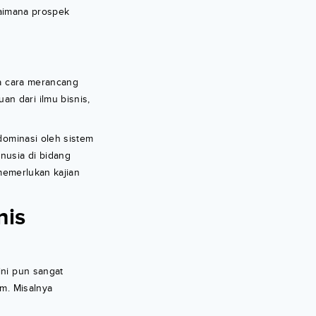
agaimana prospek
na cara merancang
n dari ilmu bisnis,
dominasi oleh sistem
nusia di bidang
 memerlukan kajian
nis
ini pun sangat
um. Misalnya