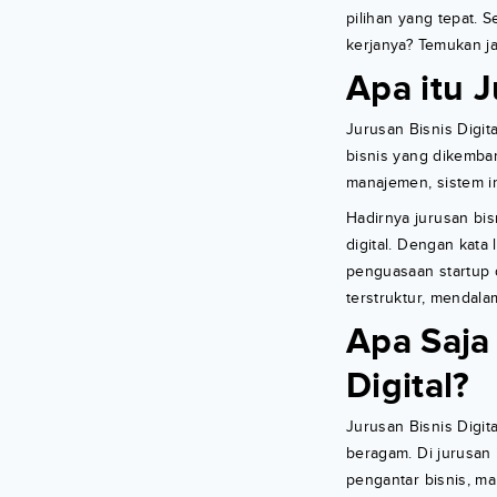
pilihan yang tepat. S
kerjanya? Temukan ja
Apa itu J
Jurusan Bisnis Digit
bisnis yang dikemban
manajemen, sistem in
Hadirnya jurusan bis
digital. Dengan kat
penguasaan startup di
terstruktur, mendala
Apa Saja 
Digital?
Jurusan Bisnis Digit
beragam. Di jurusan 
pengantar bisnis, m