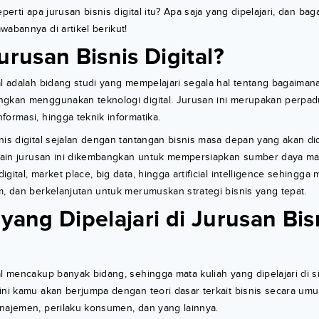
eperti apa jurusan bisnis digital itu? Apa saja yang dipelajari, dan b
wabannya di artikel berikut!
urusan Bisnis Digital?
al adalah bidang studi yang mempelajari segala hal tentang bagaima
gkan menggunakan teknologi digital. Jurusan ini merupakan perpadua
formasi, hingga teknik informatika.
nis digital sejalan dengan tantangan bisnis masa depan yang akan di
a lain jurusan ini dikembangkan untuk mempersiapkan sumber daya ma
gital, market place, big data, hingga artificial intelligence sehingga
m, dan berkelanjutan untuk merumuskan strategi bisnis yang tepat.
yang Dipelajari di Jurusan Bis
al mencakup banyak bidang, sehingga mata kuliah yang dipelajari di s
ini kamu akan berjumpa dengan teori dasar terkait bisnis secara um
anajemen, perilaku konsumen, dan yang lainnya.