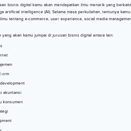
rusan bisnis digital kamu akan mendapatkan ilmu menarik yang berkai
ngga artificial intelligence (AI). Selama masa perkuliahan, tentunya ka
 ilmu tentang e-commerce, user experience, social media managemen
yang akan kamu jumpai di jurusan bisnis digital antara lain:
is
rnet
ajemen
E-crm
development
i akuntansi
aku konsumen
tegi
opment
y