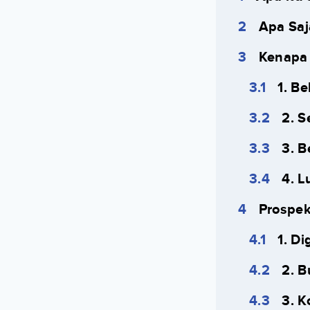
Apa Saj
Kenapa 
1. B
2. S
3. B
4. L
Prospek
1. Di
2. 
3. K