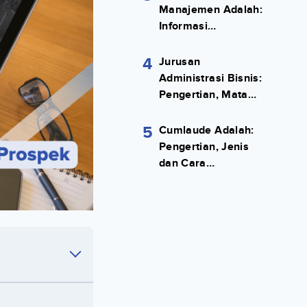
Manajemen Adalah:
Informasi
Terlengkapnya!
4
Jurusan
Administrasi Bisnis:
Pengertian, Mata
Kuliah, Prospek
Kerja Lengkap
5
Cumlaude Adalah:
Pengertian, Jenis
dan Cara
Meraihnya