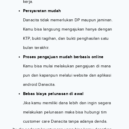
kerja.
Persyaratan mudah
Danacita tidak memerlukan DP maupun jaminan.
Kamu bisa langsung mengajukan hanya dengan
KTP, bukti tagihan, dan bukti penghasilan satu
bulan terakhir.
Proses pengajuan mudah berbasis online
Kamu bisa mulai melakukan pengajuan di mana
pun dan kapanpun melalui website dan aplikasi
android Danacita.
Bebas biaya pelunasan di awal
Jika kamu memiliki dana lebih dan ingin segera
melakukan pelunasan maka bisa hubungi tim
customer care Danacita tanpa adanya denda.