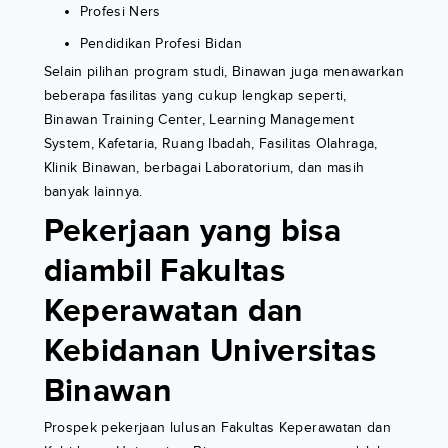
Profesi Ners
Pendidikan Profesi Bidan
Selain pilihan program studi, Binawan juga menawarkan
beberapa fasilitas yang cukup lengkap seperti,
Binawan Training Center, Learning Management
System, Kafetaria, Ruang Ibadah, Fasilitas Olahraga,
Klinik Binawan, berbagai Laboratorium, dan masih
banyak lainnya.
Pekerjaan yang bisa
diambil Fakultas
Keperawatan dan
Kebidanan Universitas
Binawan
Prospek pekerjaan lulusan Fakultas Keperawatan dan