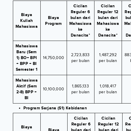
Cicilan
Cicilan
C
Reguler 6
Reguler 12
Re
Biaya
Biaya
bulan dari
bulan dari
bu
Kuliah
Program
Mahasiswa
Mahasiswa
Ma
Mahasiswa
ke
ke
Danacita*
Danacita*
Da
Mahasiswa
Baru (Sem
2,723,833
1,487,292
883
1) BO+ BPI
14,750,000
per bulan
per bulan
+ BPP + BI
Semester 1
Mahasiswa
Aktif (Sem
1,865,133
1,018,417
10,100,000
2-8) BPP +
per bulan
per bulan
BI
Program Sarjana (S1) Kebidanan
Cicilan
Cicilan
Reguler 6
Reguler 12
Re
Biaya
Biaya
bulan dari
bulan dari
bu