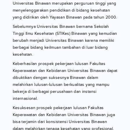
Universitas Binawan merupakan perguruan tinggi yang
menyelenggarakan pendidikan di bidang kesehatan
yang didirikan oleh Yayasan Binawan pada tahun 2000.
Sebelumnya Universitas Binawan bernama Sekolah
Tinggi Ilmu Kesehatan (STIKes) Binawan yang kemudian
berubah menjadi Universitas Binawan karena memiliki
berbagai bidang keilmuan tambahan di luar bidang
kesehatan.
Keberhasilan prospek pekerjaan lulusan Fakultas
Keperawatan dan Kebidanan Universitas Binawan dapat
dibuktikan dengan suksesnya Binawan dalam
melahirkan lulusan-lulusan berkualitas yang mampu
bekerja di berbagai perusahaan dan instansi
internasional.
Kesuksesan prospek pekerjaan lulusan Fakultas
Keperawatan dan Kebidanan Universitas Binawan juga
bisa terjamin dari konsistensi Universitas Binawan
dalam melahirkan tenaga kesehatan yang profesional.