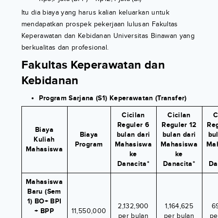
Itu dia biaya yang harus kalian keluarkan untuk
mendapatkan prospek pekerjaan lulusan Fakultas
Keperawatan dan Kebidanan Universitas Binawan yang
berkualitas dan profesional.
Fakultas Keperawatan dan
Kebidanan
Program Sarjana (S1) Keperawatan (Transfer)
Cicilan
Cicilan
C
Reguler 6
Reguler 12
Reg
Biaya
Biaya
bulan dari
bulan dari
bu
Kuliah
Program
Mahasiswa
Mahasiswa
Ma
Mahasiswa
ke
ke
Danacita*
Danacita*
Da
Mahasiswa
Baru (Sem
1) BO+ BPI
2,132,900
1,164,625
6
+ BPP
11,550,000
per bulan
per bulan
pe