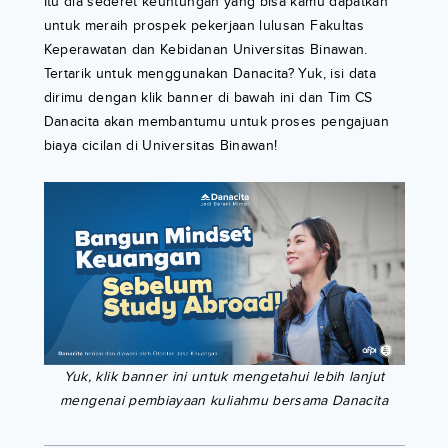
Itu dia sederet keuntungan yang bisa kamu dapatkan
untuk meraih prospek pekerjaan lulusan Fakultas
Keperawatan dan Kebidanan Universitas Binawan.
Tertarik untuk menggunakan Danacita? Yuk, isi data
dirimu dengan klik banner di bawah ini dan Tim CS
Danacita akan membantumu untuk proses pengajuan
biaya cicilan di Universitas Binawan!
Yuk, klik banner ini untuk mengetahui lebih lanjut
mengenai pembiayaan kuliahmu bersama Danacita