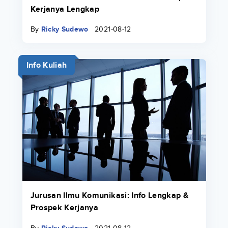
Kerjanya Lengkap
By
Ricky Sudewo
2021-08-12
Info Kuliah
Jurusan Ilmu Komunikasi: Info Lengkap &
Prospek Kerjanya