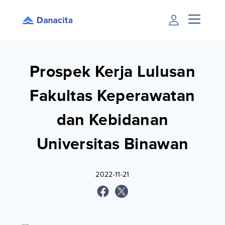
Prospek Kerja Lulusan
Fakultas Keperawatan
dan Kebidanan
Universitas Binawan
2022-11-21