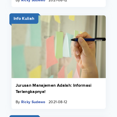
By
Ricky Sudewo
2021-08-12
Info Kuliah
Jurusan Manajemen Adalah: Informasi
Terlengkapnya!
By
Ricky Sudewo
2021-08-12