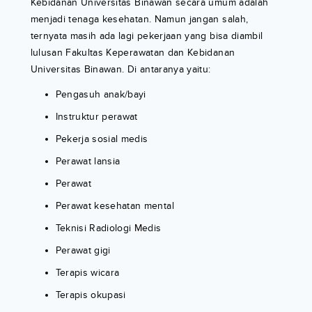
Kebidanan Universitas Binawan secara umum adalah
menjadi tenaga kesehatan. Namun jangan salah,
ternyata masih ada lagi pekerjaan yang bisa diambil
lulusan Fakultas Keperawatan dan Kebidanan
Universitas Binawan. Di antaranya yaitu:
Pengasuh anak/bayi
Instruktur perawat
Pekerja sosial medis
Perawat lansia
Perawat
Perawat kesehatan mental
Teknisi Radiologi Medis
Perawat gigi
Terapis wicara
Terapis okupasi