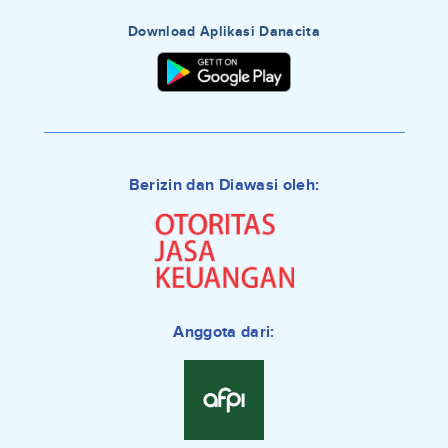
Download Aplikasi Danacita
Berizin dan Diawasi oleh:
Anggota dari: