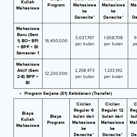
Kuliah
Program
Mahasiswa
Mahasiswa
Ma
Mahasiswa
ke
ke
Danacita*
Danacita*
Da
Mahasiswa
Baru (Sem
3,037,767
1,658,708
9
1) BO+ BPI
16,450,000
per bulan
per bulan
pe
+ BPP + BI
Semester 1
Mahasiswa
Aktif (Sem
2,258,473
1,233,192
12,230,000
2-8) BPP +
per bulan
per bulan
BI
Program Sarjana (S1) Kebidanan (Transfer)
Cicilan
Cicilan
C
Reguler 6
Reguler 12
Reg
Biaya
Biaya
bulan dari
bulan dari
bu
Kuliah
Program
Mahasiswa
Mahasiswa
Ma
Mahasiswa
ke
ke
Danacita*
Danacita*
Da