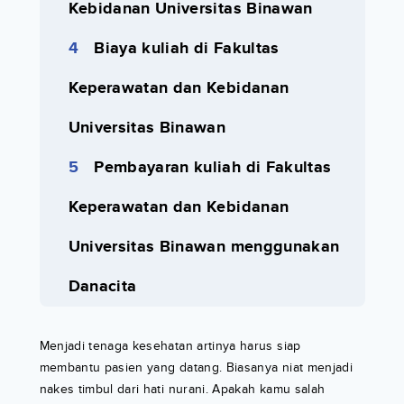
Kebidanan Universitas Binawan
Biaya kuliah di Fakultas
Keperawatan dan Kebidanan
Universitas Binawan
Pembayaran kuliah di Fakultas
Keperawatan dan Kebidanan
Universitas Binawan menggunakan
Danacita
Menjadi tenaga kesehatan artinya harus siap
membantu pasien yang datang. Biasanya niat menjadi
nakes timbul dari hati nurani. Apakah kamu salah