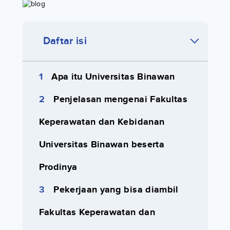
Daftar isi
Apa itu Universitas Binawan
Penjelasan mengenai Fakultas
Keperawatan dan Kebidanan
Universitas Binawan beserta
Prodinya
Pekerjaan yang bisa diambil
Fakultas Keperawatan dan