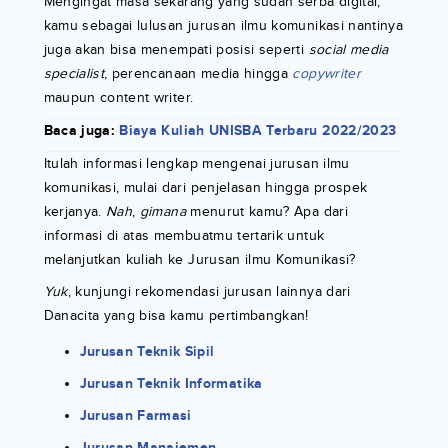
Mengingat masa sekarang yang sudah serba digital,
kamu sebagai lulusan jurusan ilmu komunikasi nantinya
juga akan bisa menempati posisi seperti
social media
specialist
, perencanaan media hingga
copywriter
maupun content writer.
Baca juga:
Biaya Kuliah UNISBA Terbaru 2022/2023
Itulah informasi lengkap mengenai jurusan ilmu
komunikasi, mulai dari penjelasan hingga prospek
kerjanya.
Nah
,
gimana
menurut kamu? Apa dari
informasi di atas membuatmu tertarik untuk
melanjutkan kuliah ke Jurusan ilmu Komunikasi?
Yuk
, kunjungi rekomendasi jurusan lainnya dari
Danacita yang bisa kamu pertimbangkan!
Jurusan Teknik Sipil
Jurusan Teknik Informatika
Jurusan Farmasi
Jurusan Manajemen