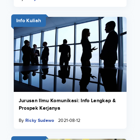
Info Kuliah
Jurusan Ilmu Komunikasi: Info Lengkap &
Prospek Kerjanya
By
Ricky Sudewo
2021-08-12