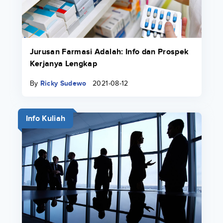
Jurusan Farmasi Adalah: Info dan Prospek
Kerjanya Lengkap
By
Ricky Sudewo
2021-08-12
Info Kuliah