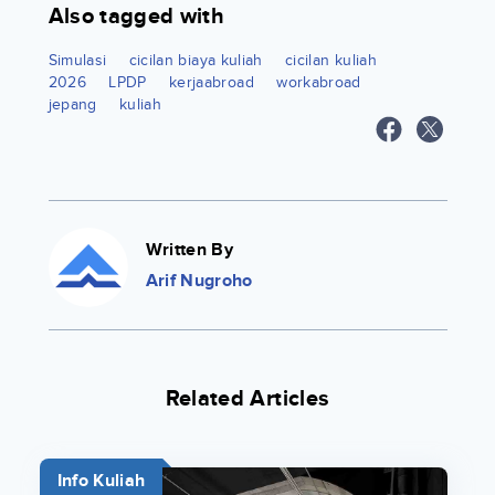
Also tagged with
Simulasi
cicilan biaya kuliah
cicilan kuliah
2026
LPDP
kerjaabroad
workabroad
jepang
kuliah
Written By
Arif Nugroho
Related Articles
Info Kuliah