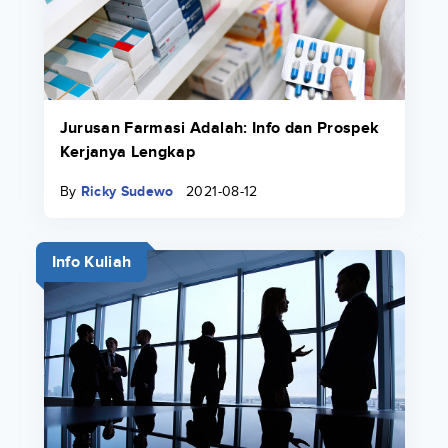
Jurusan Farmasi Adalah: Info dan Prospek
Kerjanya Lengkap
By
Ricky Sudewo
2021-08-12
Info Kuliah