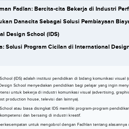
an Fadlan: Bercita-cita Bekerja di Industri Per
an Danacita Sebagai Solusi Pembiayaan Biaya
al Design School (IDS)
a: Solusi Program Cicilan di International Desig
School (IDS) adalah institusi pendidikan di bidang komunikasi visual (
al Design School menyediakan pendidikan bagi pelajar yang ingin meny
nsi untuk bekerja di industri komunikasi visual (advertising, graph
st production house, televisi dan lainnya).
 School atau biasa disingkat IDS memiliki program-program pendidika
ompetensi dan bersaing di industri kreatif.
ta berkesempatan untuk mengobrol dengan Fadhlan tentang alasannya 