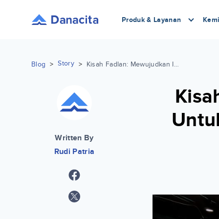
Produk & Layanan
Kemi
Story
Blog
>
>
Kisah Fadlan: Mewujudkan Impian Untuk Bekerja di Industri Perfilman Bersama IDS
Kisa
Untuk
Written By
Rudi Patria