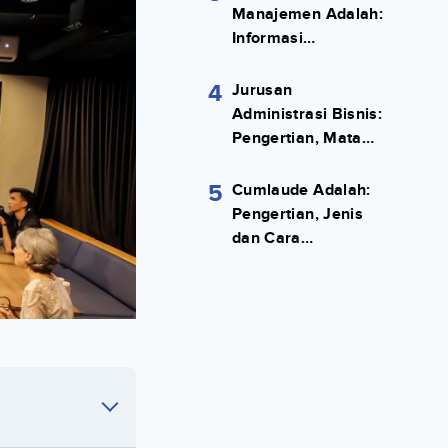
Manajemen Adalah:
Informasi
Terlengkapnya!
4
Jurusan
Administrasi Bisnis:
Pengertian, Mata
Kuliah, Prospek
Kerja Lengkap
5
Cumlaude Adalah:
Pengertian, Jenis
dan Cara
Meraihnya