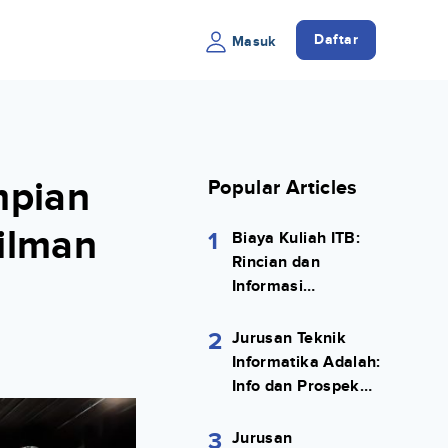
Daftar
Masuk
mpian
Popular Articles
filman
1
Biaya Kuliah ITB:
Rincian dan
Informasi
Selengkapnya
2
Jurusan Teknik
Informatika Adalah:
Info dan Prospek
Kerjanya Lengkap
3
Jurusan