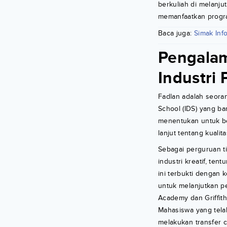
berkuliah di melanju
memanfaatkan program
Baca juga:
Simak Info
Pengalam
Industri 
Fadlan adalah seoran
School (IDS) yang b
menentukan untuk ber
lanjut tentang kualit
Sebagai perguruan t
industri kreatif, ten
ini terbukti dengan 
untuk melanjutkan p
Academy dan Griffith
Mahasiswa yang tela
melakukan transfer c