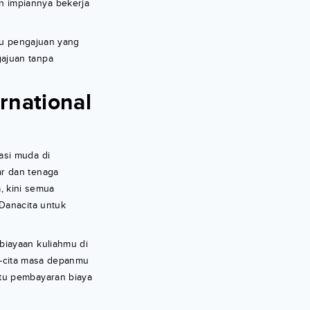
n impiannya bekerja
itu pengajuan yang
ajuan tanpa
ernational
si muda di
ar dan tenaga
a, kini semua
Danacita untuk
biayaan kuliahmu di
ta-cita masa depanmu
ntu pembayaran biaya