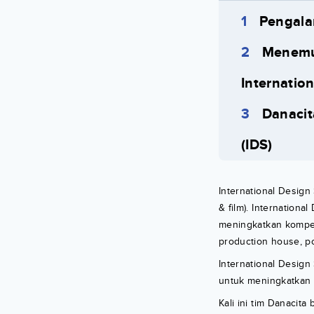
Pengalam
Menemuk
Internation
Danacit
(IDS)
International Design 
& film). Internation
meningkatkan kompete
production house, po
International Design
untuk meningkatkan k
Kali ini tim Danaci