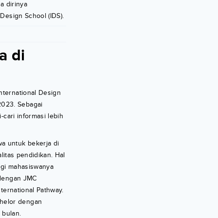
a dirinya
Design School (IDS).
a di
nternational Design
2023. Sebagai
cari informasi lebih
a untuk bekerja di
litas pendidikan. Hal
bagi mahasiswanya
a dengan JMC
ternational Pathway.
chelor dengan
 bulan.