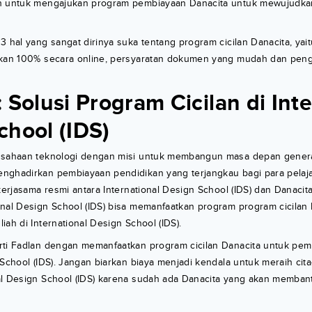
n untuk mengajukan program pembiayaan Danacita untuk mewujudka
3 hal yang sangat dirinya suka tentang program cicilan Danacita, ya
ukan 100% secara online, persyaratan dokumen yang mudah dan peng
 Solusi Program Cicilan di Int
chool (IDS)
sahaan teknologi dengan misi untuk membangun masa depan genera
nghadirkan pembiayaan pendidikan yang terjangkau bagi para pelaj
 kerjasama resmi antara International Design School (IDS) dan Danacit
nal Design School (IDS) bisa memanfaatkan program program cicilan 
iah di International Design School (IDS).
rti Fadlan dengan memanfaatkan program cicilan Danacita untuk pem
 School (IDS). Jangan biarkan biaya menjadi kendala untuk meraih ci
al Design School (IDS) karena sudah ada Danacita yang akan memba