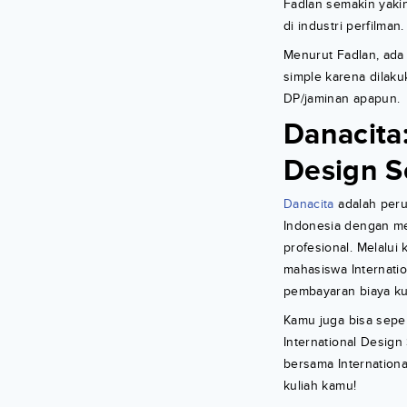
Fadlan semakin yaki
di industri perfilman.
Menurut Fadlan, ada 
simple karena dilak
DP/jaminan apapun.
Danacita:
Design S
Danacita
adalah peru
Indonesia dengan me
profesional. Melalui
mahasiswa Internatio
pembayaran biaya kul
Kamu juga bisa sepe
International Design
bersama Internation
kuliah kamu!