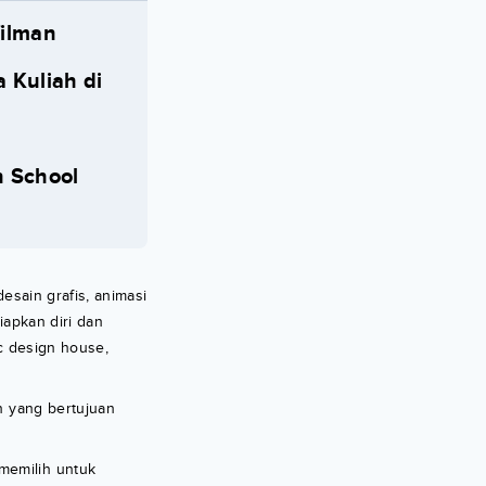
filman
 Kuliah di
n School
desain grafis, animasi
iapkan diri dan
ic design house,
n yang bertujuan
memilih untuk