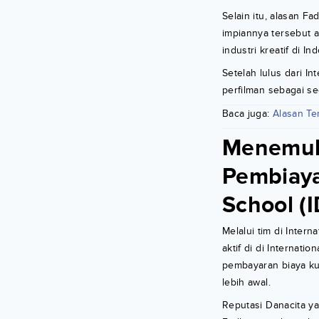
Selain itu, alasan F
impiannya tersebut a
industri kreatif di In
Setelah lulus dari In
perfilman sebagai se
Baca juga:
Alasan Te
Menemuka
Pembiaya
School (I
Melalui tim di Inter
aktif di di Internat
pembayaran biaya kul
lebih awal.
Reputasi Danacita y