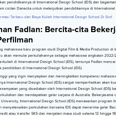
tkan pendidikannya di International Design School (IDS) dan bagaiman
 cicilan Danacita untuk melanjutkan pendidikannya di International 
rmasi Terbaru dan Biaya Kuliah International Design School Di Sini!
an Fadlan: Bercita-cita Bekerj
Perfilman
g mahasiswa baru program studi Digital Film & Media Production di I
aru akan memulai perkuliahannya sebagai mahasiswa angkatan 2022/
kuliah di International Design School (IDS), tentunya Fadlan mencari-
as pendidikan di International Design School (IDS).
inggi yang ingin menyiapkan dan meningkatkan kompetensi mahasisw
tunya International Design School (IDS) sangat memperhatikan akan kua
kesempatan yang disediakan oleh International Design School (IDS) 
erkuliahan dan mendapatkan gelar sarjana di Australia. Bekerjasam
 University, International Design School (IDS) menawarkan program In
h menyelesaikan perkuliahan bersama IDS dapat menerima gelar Ba
redit atau transfer SKS dan menjalani masa studi selama 12 hingga 18