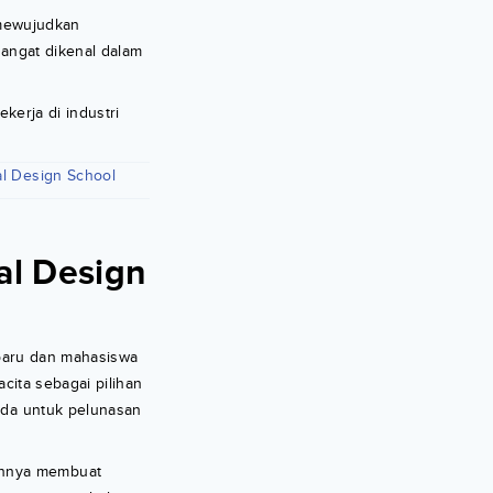
 mewujudkan
sangat dikenal dalam
ekerja di industri
al Design School
al Design
 baru dan mahasiswa
cita sebagai pilihan
nda untuk pelunasan
annya membuat