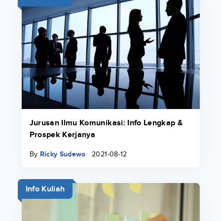
Jurusan Ilmu Komunikasi: Info Lengkap &
Prospek Kerjanya
By
Ricky Sudewo
2021-08-12
Info Kuliah