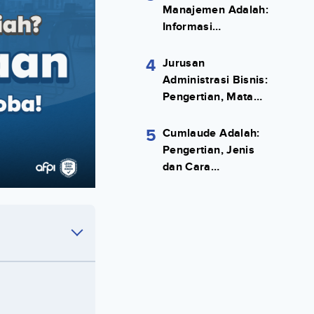
Manajemen Adalah:
Informasi
Terlengkapnya!
4
Jurusan
Administrasi Bisnis:
Pengertian, Mata
Kuliah, Prospek
Kerja Lengkap
5
Cumlaude Adalah:
Pengertian, Jenis
dan Cara
Meraihnya