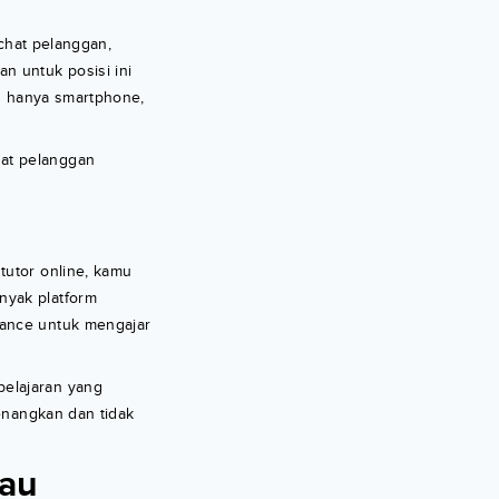
 chat pelanggan,
n untuk posisi ini
an hanya smartphone,
uat pelanggan
tutor online, kamu
nyak platform
lance untuk mengajar
belajaran yang
enangkan dan tidak
tau