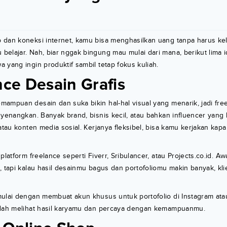
 dan koneksi internet, kamu bisa menghasilkan uang tanpa harus ke
elajar. Nah, biar nggak bingung mau mulai dari mana, berikut lima i
 yang ingin produktif sambil tetap fokus kuliah.
nce Desain Grafis
ampuan desain dan suka bikin hal-hal visual yang menarik, jadi fre
nyenangkan. Banyak brand, bisnis kecil, atau bahkan influencer yang
 atau konten media sosial. Kerjanya fleksibel, bisa kamu kerjakan kap
platform freelance seperti Fiverr, Sribulancer, atau Projects.co.id. 
, tapi kalau hasil desainmu bagus dan portofoliomu makin banyak, kl
mulai dengan membuat akun khusus untuk portofolio di Instagram at
udah melihat hasil karyamu dan percaya dengan kemampuanmu.