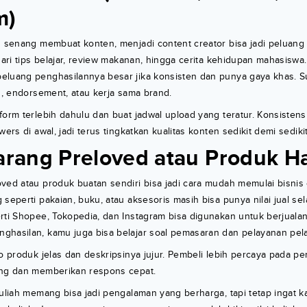
m)
n senang membuat konten, menjadi content creator bisa jadi peluang
 dari tips belajar, review makanan, hingga cerita kehidupan mahasisw
eluang penghasilannya besar jika konsisten dan punya gaya khas. 
an, endorsement, atau kerja sama brand.
form terlebih dahulu dan buat jadwal upload yang teratur. Konsistens
wers di awal, jadi terus tingkatkan kualitas konten sedikit demi sedikit
Barang Preloved atau Produk 
ved atau produk buatan sendiri bisa jadi cara mudah memulai bisnis
 seperti pakaian, buku, atau aksesoris masih bisa punya nilai jual se
rti Shopee, Tokopedia, dan Instagram bisa digunakan untuk berjualan 
ghasilan, kamu juga bisa belajar soal pemasaran dan pelayanan pel
to produk jelas dan deskripsinya jujur. Pembeli lebih percaya pada pe
ang dan memberikan respons cepat.
kuliah memang bisa jadi pengalaman yang berharga, tapi tetap ingat 