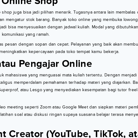
 Online Shop
 shop juga bisa jadi pilihan menarik. Tugasnya antara lain membalas
an mengatur stok barang. Banyak toko online yang membuka lowonga
 jadi bisa menyesuaikan dengan jadwal kuliah. Modal yang dibutuhk
n komunikasi yang ramah.
las pesan dengan sopan dan cepat. Pelayanan yang baik akan memb
meningkatkan kepercayaan pada toko tempat kamu bekerja.
atau Pengajar Online
tuk mahasiswa yang menguasai mata kuliah tertentu. Dengan menjadi 
ekaligus memperdalam pemahaman terhadap materi yang diajarkan. Ba
Superprof, atau Lesgo yang menyediakan kesempatan bagi tutor free
deo meeting seperti Zoom atau Google Meet dan siapkan materi pem
atihan soal atau diskusi ringan supaya suasana belajar terasa meny
t Creator (YouTube, TikTok, a