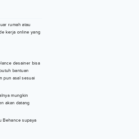
luar rumah atau
de kerja online yang
elance desainer bisa
 butuh bantuan
an pun asal sesuai
Awalnya mungkin
ien akan datang
au Behance supaya