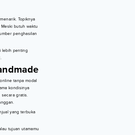
 menarik. Topiknya
a. Meski butuh waktu
Sumber penghasilan
i lebih penting
.
Handmade
 online tanpa modal
lama kondisinya
secara gratis.
anggan.
njual yang terbuka
kalau tujuan utamamu