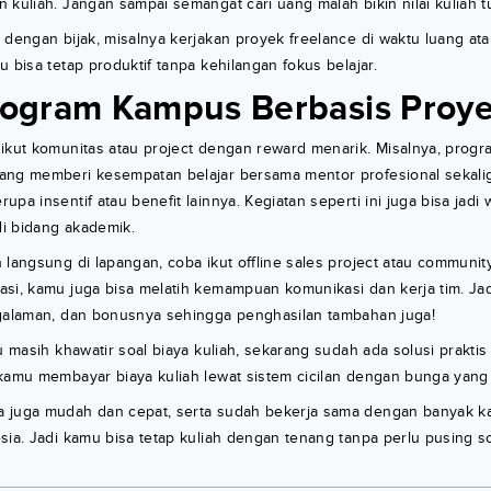
 kuliah. Jangan sampai semangat cari uang malah bikin nilai kuliah t
 dengan bijak, misalnya kerjakan proyek freelance di waktu luang ata
u bisa tetap produktif tanpa kehilangan fokus belajar.
Program Kampus Berbasis Proy
ikut komunitas atau project dengan reward menarik. Misalnya, progra
ang memberi kesempatan belajar bersama mentor profesional sekal
pa insentif atau benefit lainnya. Kegiatan seperti ini juga bisa jadi
i bidang akademik.
 langsung di lapangan, coba ikut offline sales project atau communit
si, kamu juga bisa melatih kemampuan komunikasi dan kerja tim. Jadi
ngalaman, dan bonusnya sehingga penghasilan tambahan juga!
u masih khawatir soal biaya kuliah, sekarang sudah ada solusi praktis
kamu membayar biaya kuliah lewat sistem cicilan dengan bunga yang 
a juga mudah dan cepat, serta sudah bekerja sama dengan banyak 
sia. Jadi kamu bisa tetap kuliah dengan tenang tanpa perlu pusing s