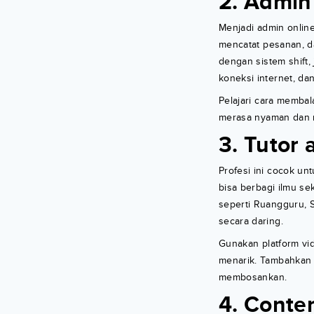
2. Admin
Menjadi admin online
mencatat pesanan, d
dengan sistem shift,
koneksi internet, da
Pelajari cara memba
merasa nyaman dan 
3. Tutor 
Profesi ini cocok un
bisa berbagi ilmu s
seperti Ruangguru, 
secara daring.
Gunakan platform vi
menarik. Tambahkan l
membosankan.
4. Conten