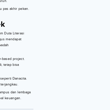
urun.
u pas akhir pekan.
ek
m Duta Literasi
igus mendapat
 wadah
y-based project.
, tetap bisa
 seperti Danacita.
terjangkau.
kampus dan lembaga
oal keuangan.