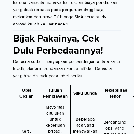
karena Danacita menawarkan cicilan biaya pendidikan
yang tidak terbatas pada perguruan tinggi saja,
melainkan dari biaya TK hingga SMA serta study
abroad kuliah ke luar negeri.
Bijak Pakainya, Cek
Dulu Perbedaannya!
Danacita sudah menyiapkan perbandingan antara kartu
kredit, platform pendanaan konsumtif dan Danacita
yang bisa disimak pada tabel berikut
Opsi
Tujuan
Fleksibilitas
Suku Bunga
Cicilan
Pembiayaan
Tenor
Mayoritas
ditujukan
untuk
Beberapa
Bergantung
keperluan
ada yang
opsi yang
Kartu
pribadi,
menawarkan