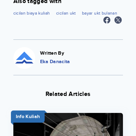
Also tagged with
cicilan biaya kuliah
cicilan ukt
bayar ukt bulanan
Written By
Eka Danacita
Related Articles
Info Kuliah