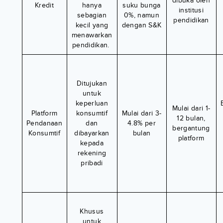
dibuka oleh
Kredit
hanya
suku bunga
institusi
sebagian
0%, namun
pendidikan
kecil yang
dengan S&K
menawarkan
pendidikan.
Ditujukan
untuk
keperluan
Mulai dari 1-
Platform
konsumtif
Mulai dari 3-
12 bulan,
Pendanaan
dan
4.8% per
bergantung
Konsumtif
dibayarkan
bulan
platform
kepada
rekening
pribadi
Khusus
untuk