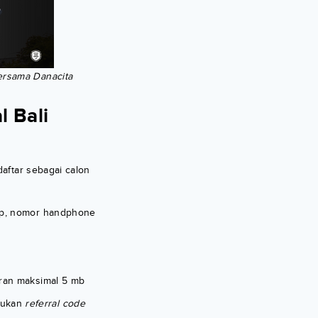
bersama Danacita
l Bali
aftar sebagai calon
ap, nomor handphone
uran maksimal 5 mb
sukan
referral code