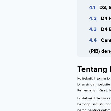
D3, S
D4 
D4 
Cara
(PIB) de
Tentang P
Politeknik Internasi
Dilansir dari website
Kementerian Riset, T
Politeknik Internasion
berbagai industri par
peran penting dalam