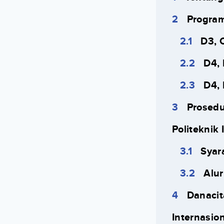
Program 
D3, 
D4,
D4,
Prosedu
Politeknik 
Syar
Alur
Danacit
Internasion