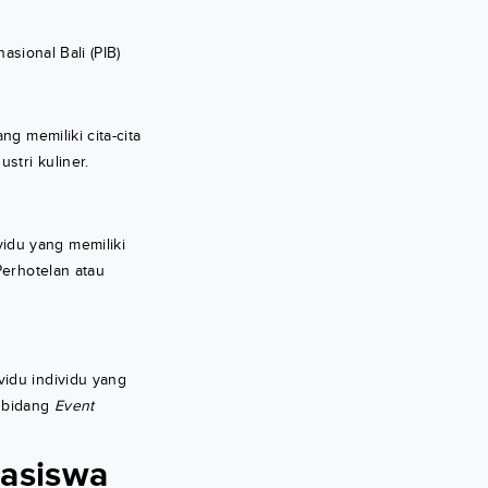
asional Bali (PIB)
g memiliki cita-cita
stri kuliner.
idu yang memiliki
Perhotelan atau
idu individu yang
i bidang
Event
asiswa