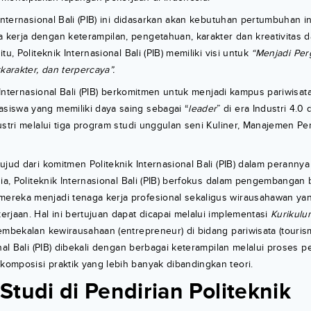
 Internasional Bali (PIB) ini didasarkan akan kebutuhan pertumbuhan i
kerja dengan keterampilan, pengetahuan, karakter dan kreativitas d
tu, Politeknik Internasional Bali (PIB) memiliki visi untuk
“Menjadi Per
karakter, dan terpercaya”.
k Internasional Bali (PIB) berkomitmen untuk menjadi kampus pariwisata
iswa yang memiliki daya saing sebagai “
leader
” di era Industri 4.
ustri melalui tiga program studi unggulan seni Kuliner, Manajemen P
ujud dari komitmen Politeknik Internasional Bali (PIB) dalam perann
sia, Politeknik Internasional Bali (PIB) berfokus dalam pengembangan
ereka menjadi tenaga kerja profesional sekaligus wirausahawan 
rjaan. Hal ini bertujuan dapat dicapai melalui implementasi
Kurikulu
pembekalan kewirausahaan (entrepreneur) di bidang pariwisata (touri
onal Bali (PIB) dibekali dengan berbagai keterampilan melalui proses 
omposisi praktik yang lebih banyak dibandingkan teori.
tudi di Pendirian Politeknik