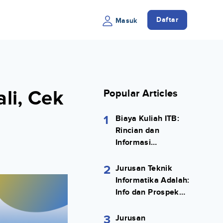
Daftar
Masuk
li, Cek
Popular Articles
1
Biaya Kuliah ITB:
Rincian dan
Informasi
Selengkapnya
2
Jurusan Teknik
Informatika Adalah:
Info dan Prospek
Kerjanya Lengkap
3
Jurusan