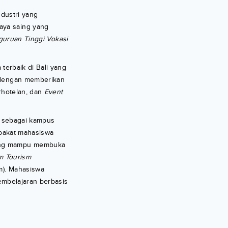
ndustri yang
aya saing yang
guruan Tinggi Vokasi
 terbaik di Bali yang
0 dengan memberikan
erhotelan, dan
Event
ya sebagai kampus
 bakat mahasiswa
yang mampu membuka
m Tourism
sm). Mahasiswa
pembelajaran berbasis