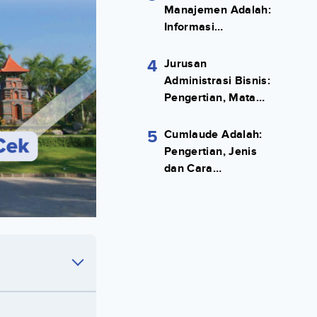
Manajemen Adalah:
Informasi
Terlengkapnya!
4
Jurusan
Administrasi Bisnis:
Pengertian, Mata
Kuliah, Prospek
Kerja Lengkap
5
Cumlaude Adalah:
Pengertian, Jenis
dan Cara
Meraihnya