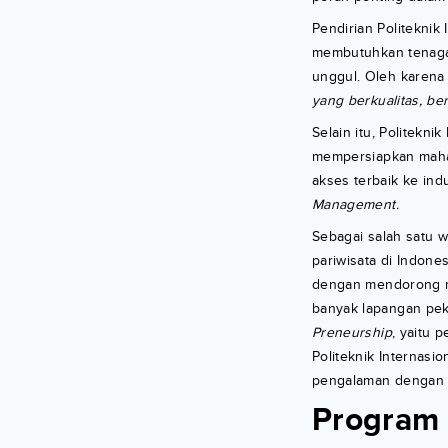
Pendirian Politeknik
membutuhkan tenaga 
unggul. Oleh karena i
yang berkualitas, ber
Selain itu, Politekni
mempersiapkan mahas
akses terbaik ke ind
Management.
Sebagai salah satu w
pariwisata di Indone
dengan mendorong m
banyak lapangan peke
Preneurship
, yaitu 
Politeknik Internasi
pengalaman dengan k
Program S