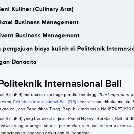
eni Kuliner (Culinary Arts)
Hotel Business Management
Event Business Management
 pengajuan biaya kuliah di Politeknik Internasio
ngan Danacita
oliteknik Internasional Bali
onal Bali (PIB) merupakan lembaga pendidikan tinggi
Tourismpreneur
pe
 resmi,
Politeknik Internasional Bali (PIB)
secara resmi dibuka melalui 
eknologi, dan Pendidikan Tinggi Republik Indonesia No.187/KPT/I/2017
al Bali (PIB) yang berlokasi di jalan Pantai Nyanyi, Beraban, Bali ini dik
iwisata yang strategis, seperti perhotelan, seni kuliner serta acara-a
 menciptakan lapangan pekerjaan di Indonesia.