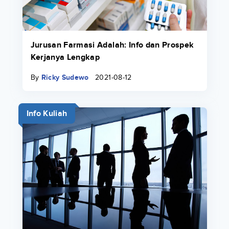
Jurusan Farmasi Adalah: Info dan Prospek
Kerjanya Lengkap
By
Ricky Sudewo
2021-08-12
Info Kuliah