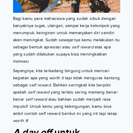
Bagi kamu para mahasiswa yang sudah sibuk dengan
banyaknya tugas, ulangan, sampai kerja kelompok yang
menumpuk, keinginan untuk memanjakan diri sendiri
akan meningkat. Sudah sewajarnya kamu melakukan itu
sebagai bentuk apresiasi atau
self reward
atas apa
yang sudah dilakukan supaya bisa meningkatkan
motivasi.
Sayangnya, kita terkadang bingung untuk mencari
kegiatan apa yang
worth it
tapi tidak menguras kantong
sebagai
self reward
. Bahkan seringkali kita berpikir
apakah
self reward
yang terlalu sering memang benar-
benar
self reward
atau bahkan sudah menjadi rasa
impulsif. Untuk kamu yang kebingungan, kamu bisa
ambil contoh self reward berikut ini yang irit tapi tetap
worth it
!
A day off
untuk