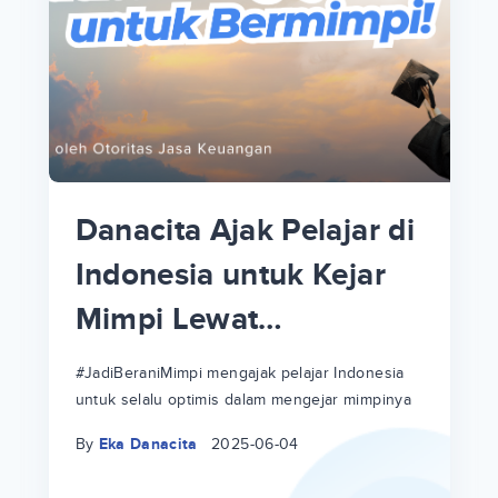
p
i
p
Danacita Ajak Pelajar di
an
Indonesia untuk Kejar
Mimpi Lewat
!
#JadiBeraniMimpi
a
at
a
#JadiBeraniMimpi mengajak pelajar Indonesia
untuk selalu optimis dalam mengejar mimpinya
ri
ri
By
Eka Danacita
2025-06-04