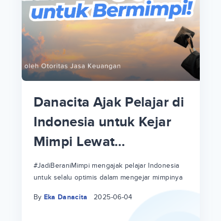
p
i
p
Danacita Ajak Pelajar di
an
Indonesia untuk Kejar
Mimpi Lewat
!
#JadiBeraniMimpi
a
at
a
#JadiBeraniMimpi mengajak pelajar Indonesia
untuk selalu optimis dalam mengejar mimpinya
ri
ri
By
Eka Danacita
2025-06-04