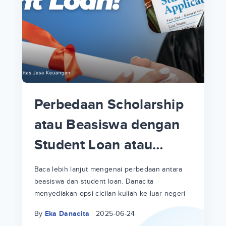
i
i
p
Perbedaan Scholarship
an
atau Beasiswa dengan
Student Loan atau
!
Cicilan Kuliah Luar
at
a
a
Baca lebih lanjut mengenai perbedaan antara
ya
Negeri
beasiswa dan student loan. Danacita
ri
menyediakan opsi cicilan kuliah ke luar negeri
By
Eka Danacita
2025-06-24