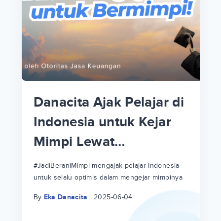
p
i
p
Danacita Ajak Pelajar di
an
Indonesia untuk Kejar
Mimpi Lewat
!
#JadiBeraniMimpi
a
at
a
#JadiBeraniMimpi mengajak pelajar Indonesia
untuk selalu optimis dalam mengejar mimpinya
ri
ri
By
Eka Danacita
2025-06-04