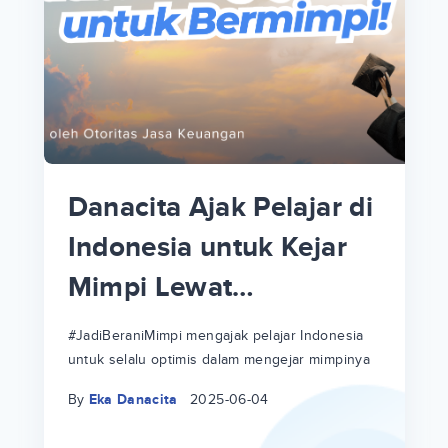
p
i
p
Danacita Ajak Pelajar di
an
Indonesia untuk Kejar
Mimpi Lewat
!
#JadiBeraniMimpi
a
at
a
#JadiBeraniMimpi mengajak pelajar Indonesia
untuk selalu optimis dalam mengejar mimpinya
ri
ri
By
Eka Danacita
2025-06-04