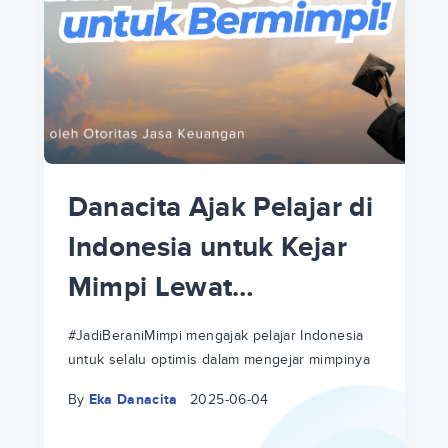
p
i
p
Danacita Ajak Pelajar di
an
Indonesia untuk Kejar
Mimpi Lewat
!
#JadiBeraniMimpi
a
at
a
#JadiBeraniMimpi mengajak pelajar Indonesia
untuk selalu optimis dalam mengejar mimpinya
ri
ri
By
Eka Danacita
2025-06-04