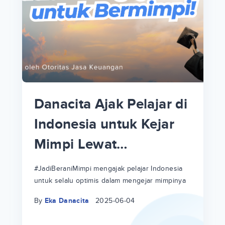
p
i
p
Danacita Ajak Pelajar di
an
Indonesia untuk Kejar
Mimpi Lewat
!
#JadiBeraniMimpi
a
at
a
#JadiBeraniMimpi mengajak pelajar Indonesia
untuk selalu optimis dalam mengejar mimpinya
ri
ri
By
Eka Danacita
2025-06-04