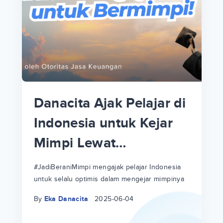
p
i
p
Danacita Ajak Pelajar di
an
Indonesia untuk Kejar
Mimpi Lewat
!
#JadiBeraniMimpi
a
at
a
#JadiBeraniMimpi mengajak pelajar Indonesia
untuk selalu optimis dalam mengejar mimpinya
ri
ri
By
Eka Danacita
2025-06-04