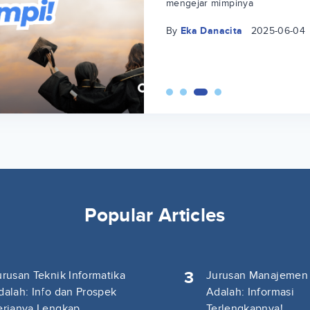
mengejar mimpinya
By
Eka Danacita
2025-06-04
Popular Articles
3
urusan Teknik Informatika
Jurusan Manajemen
dalah: Info dan Prospek
Adalah: Informasi
erjanya Lengkap
Terlengkapnya!