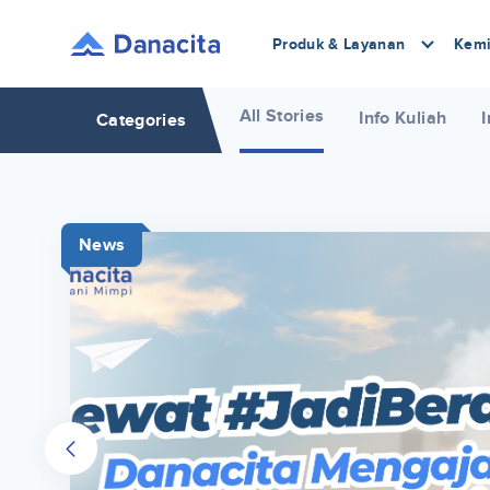
Produk & Layanan
Kemi
All Stories
Info Kuliah
I
Categories
News
r