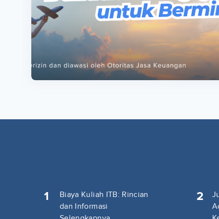
ta
ta
1
2
Biaya Kuliah ITB: Rincian
J
dan Informasi
A
Selengkapnya
K