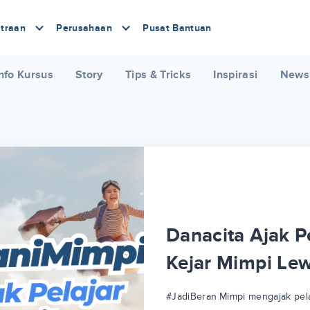
traan
Perusahaan
Pusat Bantuan
nfo Kursus
Story
Tips & Tricks
Inspirasi
News
Danacita Ajak Pe
Kejar Mimpi Le
#JadiBeraniMimpi mengajak pela