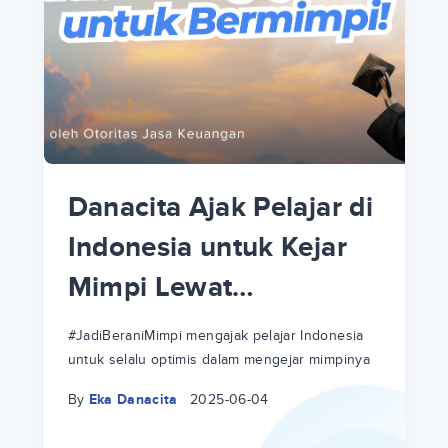
p
i
p
Danacita Ajak Pelajar di
an
Indonesia untuk Kejar
Mimpi Lewat
!
#JadiBeraniMimpi
a
at
a
#JadiBeraniMimpi mengajak pelajar Indonesia
untuk selalu optimis dalam mengejar mimpinya
ri
ri
By
Eka Danacita
2025-06-04