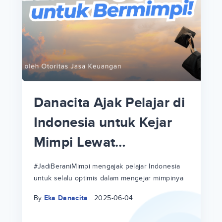
p
i
p
Danacita Ajak Pelajar di
an
Indonesia untuk Kejar
Mimpi Lewat
!
#JadiBeraniMimpi
a
at
a
#JadiBeraniMimpi mengajak pelajar Indonesia
untuk selalu optimis dalam mengejar mimpinya
ri
ri
By
Eka Danacita
2025-06-04