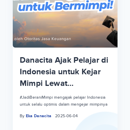
p
i
p
Danacita Ajak Pelajar di
an
Indonesia untuk Kejar
Mimpi Lewat
!
#JadiBeraniMimpi
a
at
a
#JadiBeraniMimpi mengajak pelajar Indonesia
untuk selalu optimis dalam mengejar mimpinya
ri
ri
By
Eka Danacita
2025-06-04