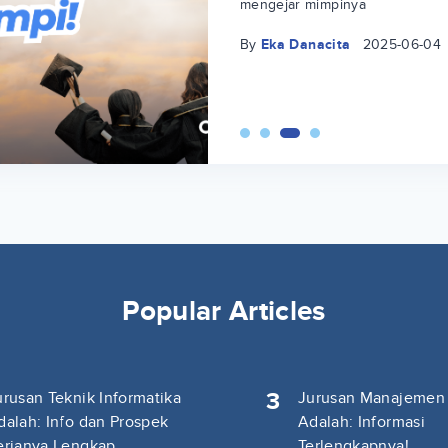
mengejar mimpinya
By
Eka Danacita
2025-06-04
Popular Articles
3
urusan Teknik Informatika
Jurusan Manajemen
dalah: Info dan Prospek
Adalah: Informasi
erjanya Lengkap
Terlengkapnya!