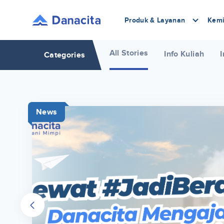
Produk & Layanan
Kemi
All Stories
Info Kuliah
I
Categories
News
r