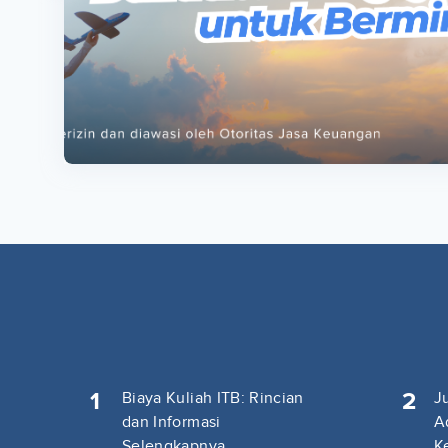
ta
ta
1
2
Biaya Kuliah ITB: Rincian
J
dan Informasi
A
Selengkapnya
K