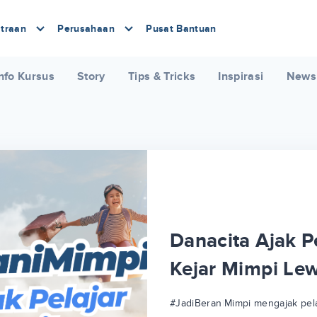
traan
Perusahaan
Pusat Bantuan
nfo Kursus
Story
Tips & Tricks
Inspirasi
News
Danacita Ajak Pe
Kejar Mimpi Le
#JadiBeraniMimpi mengajak pela