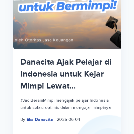
p
i
p
Danacita Ajak Pelajar di
an
Indonesia untuk Kejar
Mimpi Lewat
!
#JadiBeraniMimpi
a
at
a
#JadiBeraniMimpi mengajak pelajar Indonesia
untuk selalu optimis dalam mengejar mimpinya
ri
ri
By
Eka Danacita
2025-06-04