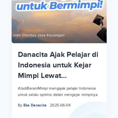
p
i
p
Danacita Ajak Pelajar di
an
Indonesia untuk Kejar
Mimpi Lewat
!
#JadiBeraniMimpi
a
at
a
#JadiBeraniMimpi mengajak pelajar Indonesia
untuk selalu optimis dalam mengejar mimpinya
ri
ri
By
Eka Danacita
2025-06-04