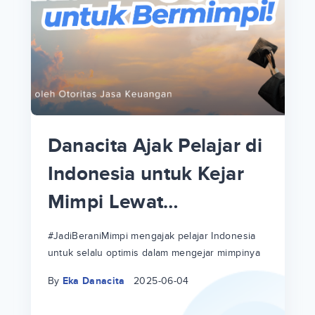
p
i
p
Danacita Ajak Pelajar di
an
Indonesia untuk Kejar
Mimpi Lewat
!
#JadiBeraniMimpi
a
at
a
#JadiBeraniMimpi mengajak pelajar Indonesia
untuk selalu optimis dalam mengejar mimpinya
ri
ri
By
Eka Danacita
2025-06-04