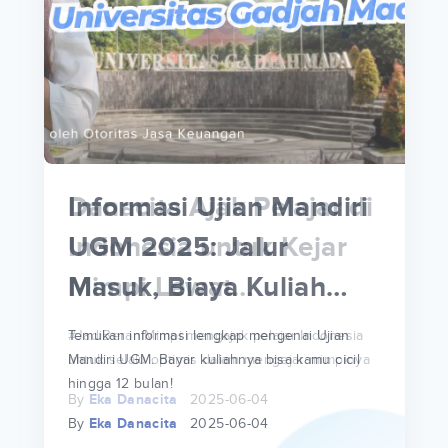
p
i
p
Informasi Ujian Mandiri
an
UGM 2025: Jalur
Masuk, Biaya Kuliah
hingga Opsi Cicilannya!
a
at
a
a
Temukan informasi lengkap mengenai Ujian
ya
Mandiri UGM. Bayar kuliahnya bisa kamu cicil
ri
ri
hingga 12 bulan!
By
Eka Danacita
2025-06-04