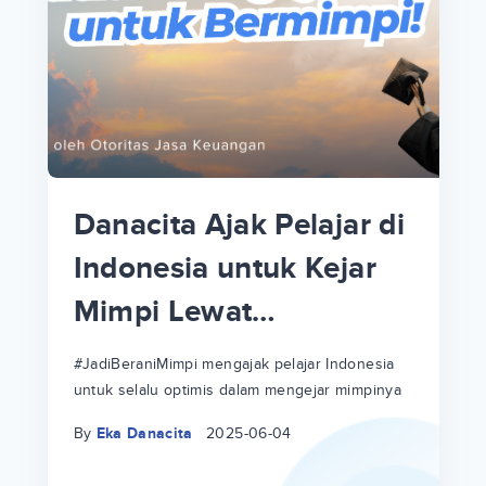
p
i
p
Danacita Ajak Pelajar di
an
Indonesia untuk Kejar
Mimpi Lewat
!
#JadiBeraniMimpi
a
at
a
#JadiBeraniMimpi mengajak pelajar Indonesia
untuk selalu optimis dalam mengejar mimpinya
ri
ri
By
Eka Danacita
2025-06-04