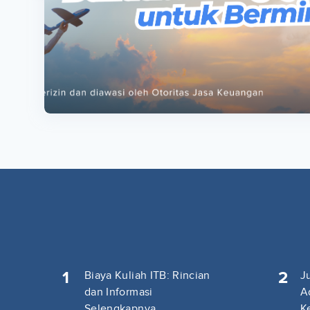
ta
ta
1
2
Biaya Kuliah ITB: Rincian
J
dan Informasi
A
Selengkapnya
K