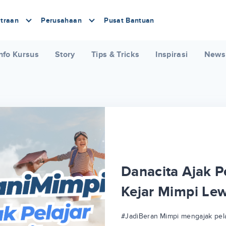
traan
Perusahaan
Pusat Bantuan
nfo Kursus
Story
Tips & Tricks
Inspirasi
News
Danacita Ajak Pe
Kejar Mimpi Le
#JadiBeraniMimpi mengajak pela