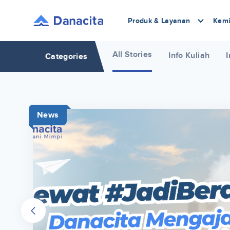
Produk & Layanan
Kemi
All Stories
Info Kuliah
I
Categories
News
r