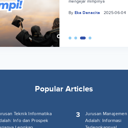
mengejar mimpinya
By
Eka Danacita
2025-06-04
Popular Articles
3
urusan Teknik Informatika
Jurusan Manajemen
dalah: Info dan Prospek
Adalah: Informasi
erjanya Lengkap
Terlengkapnya!