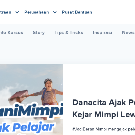
traan
Perusahaan
Pusat Bantuan
nfo Kursus
Story
Tips & Tricks
Inspirasi
News
Danacita Ajak Pe
Kejar Mimpi Le
#JadiBeraniMimpi mengajak pela