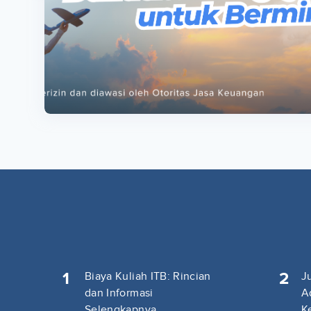
ta
ta
1
2
Biaya Kuliah ITB: Rincian
J
dan Informasi
A
Selengkapnya
K