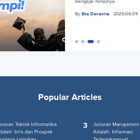
mengejar mimpinya
By
Eka Danacita
2025-06-04
Popular Articles
3
urusan Teknik Informatika
Jurusan Manajemen
dalah: Info dan Prospek
Adalah: Informasi
erjanya Lengkap
Terlengkapnya!