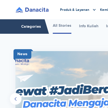
Produk & Layanan
Kemi
All Stories
Info Kuliah
I
Categories
News
r