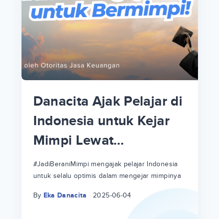
p
i
p
Danacita Ajak Pelajar di
an
Indonesia untuk Kejar
Mimpi Lewat
!
#JadiBeraniMimpi
a
at
a
#JadiBeraniMimpi mengajak pelajar Indonesia
untuk selalu optimis dalam mengejar mimpinya
ri
ri
By
Eka Danacita
2025-06-04