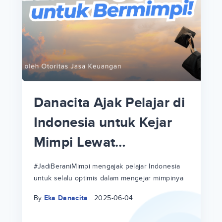
p
i
p
Danacita Ajak Pelajar di
an
Indonesia untuk Kejar
Mimpi Lewat
!
#JadiBeraniMimpi
a
at
a
#JadiBeraniMimpi mengajak pelajar Indonesia
untuk selalu optimis dalam mengejar mimpinya
ri
ri
By
Eka Danacita
2025-06-04