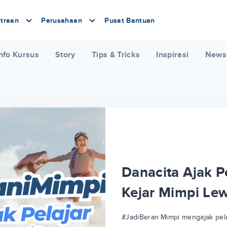
traan
Perusahaan
Pusat Bantuan
nfo Kursus
Story
Tips & Tricks
Inspirasi
News
Danacita Ajak Pe
Kejar Mimpi Le
#JadiBeraniMimpi mengajak pela