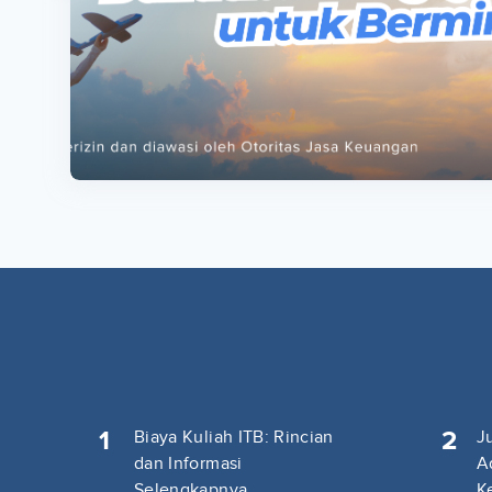
ta
ta
1
2
Biaya Kuliah ITB: Rincian
J
dan Informasi
A
Selengkapnya
K