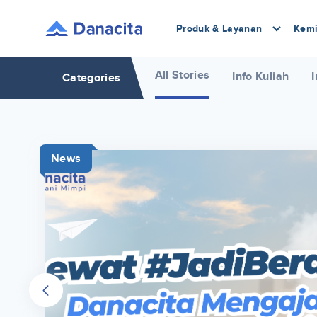
Produk & Layanan
Kemi
All Stories
Info Kuliah
I
Categories
News
r