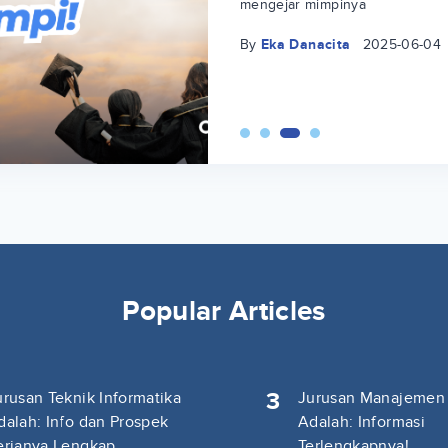
mengejar mimpinya
By
Eka Danacita
2025-06-04
Popular Articles
3
urusan Teknik Informatika
Jurusan Manajemen
dalah: Info dan Prospek
Adalah: Informasi
erjanya Lengkap
Terlengkapnya!