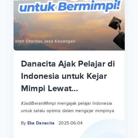
p
i
p
Danacita Ajak Pelajar di
an
Indonesia untuk Kejar
Mimpi Lewat
!
#JadiBeraniMimpi
a
at
a
#JadiBeraniMimpi mengajak pelajar Indonesia
untuk selalu optimis dalam mengejar mimpinya
ri
ri
By
Eka Danacita
2025-06-04