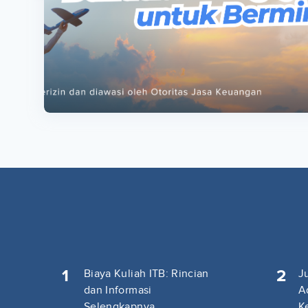
ta
ta
1
2
Biaya Kuliah ITB: Rincian
J
dan Informasi
A
Selengkapnya
K