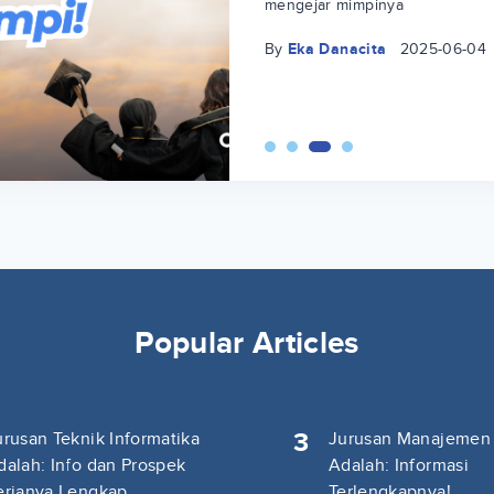
mengejar mimpinya
By
Eka Danacita
2025-06-04
Popular Articles
3
urusan Teknik Informatika
Jurusan Manajemen
dalah: Info dan Prospek
Adalah: Informasi
erjanya Lengkap
Terlengkapnya!