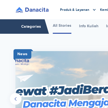
Produk & Layanan
Kemi
All Stories
Info Kuliah
I
Categories
News
r