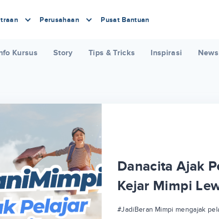
traan
Perusahaan
Pusat Bantuan
nfo Kursus
Story
Tips & Tricks
Inspirasi
News
Danacita Ajak Pe
Kejar Mimpi Le
#JadiBeraniMimpi mengajak pela