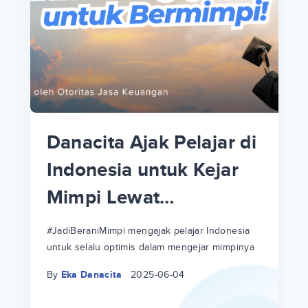
p
i
p
Danacita Ajak Pelajar di
an
Indonesia untuk Kejar
Mimpi Lewat
!
#JadiBeraniMimpi
a
at
a
#JadiBeraniMimpi mengajak pelajar Indonesia
untuk selalu optimis dalam mengejar mimpinya
ri
ri
By
Eka Danacita
2025-06-04