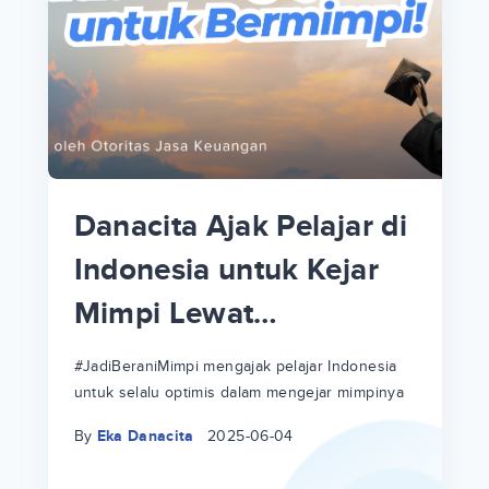
p
i
p
Danacita Ajak Pelajar di
an
Indonesia untuk Kejar
Mimpi Lewat
!
#JadiBeraniMimpi
a
at
a
#JadiBeraniMimpi mengajak pelajar Indonesia
untuk selalu optimis dalam mengejar mimpinya
ri
ri
By
Eka Danacita
2025-06-04