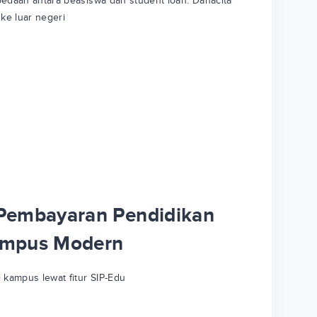
bedaan antara beasiswa dan student loan. Danacita
 ke luar negeri
 Pembayaran Pendidikan
Kampus Modern
 kampus lewat fitur SIP-Edu