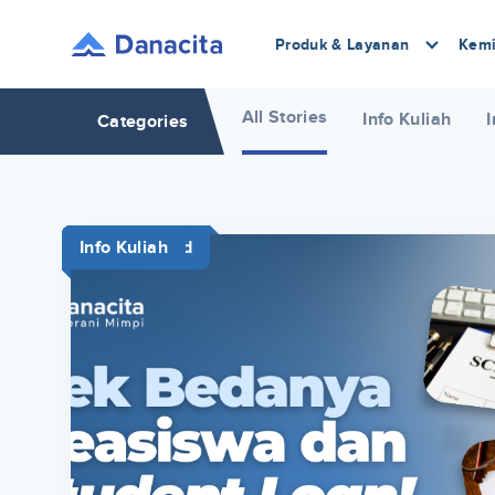
Produk & Layanan
Kemi
All Stories
Info Kuliah
I
Categories
Study Abroad
News
News
Info Kuliah