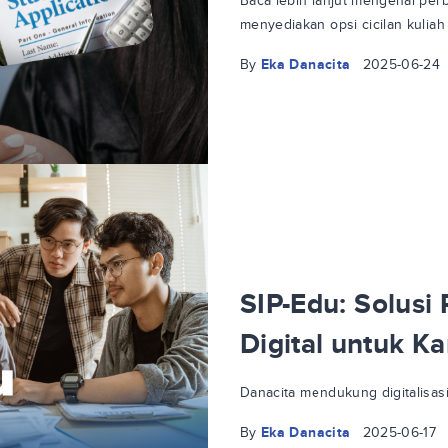
Baca lebih lanjut mengenai per
menyediakan opsi cicilan kuliah
By
Eka Danacita
2025-06-24
SIP-Edu: Solusi
Digital untuk 
Danacita mendukung digitalisasi
By
Eka Danacita
2025-06-17