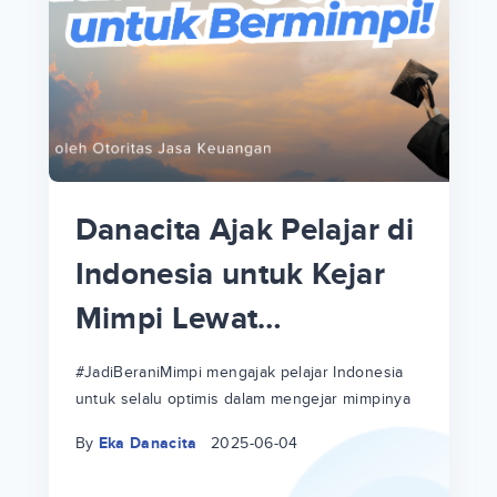
p
i
p
Danacita Ajak Pelajar di
an
Indonesia untuk Kejar
Mimpi Lewat
!
#JadiBeraniMimpi
a
at
a
#JadiBeraniMimpi mengajak pelajar Indonesia
untuk selalu optimis dalam mengejar mimpinya
ri
ri
By
Eka Danacita
2025-06-04