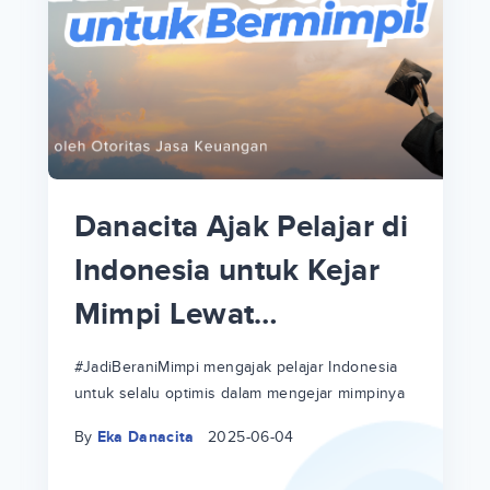
p
i
p
Danacita Ajak Pelajar di
an
Indonesia untuk Kejar
Mimpi Lewat
!
#JadiBeraniMimpi
a
at
a
#JadiBeraniMimpi mengajak pelajar Indonesia
untuk selalu optimis dalam mengejar mimpinya
ri
ri
By
Eka Danacita
2025-06-04