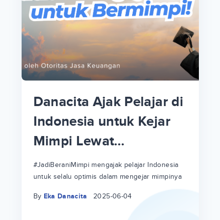
p
i
p
Danacita Ajak Pelajar di
an
Indonesia untuk Kejar
Mimpi Lewat
!
#JadiBeraniMimpi
a
at
a
#JadiBeraniMimpi mengajak pelajar Indonesia
untuk selalu optimis dalam mengejar mimpinya
ri
ri
By
Eka Danacita
2025-06-04